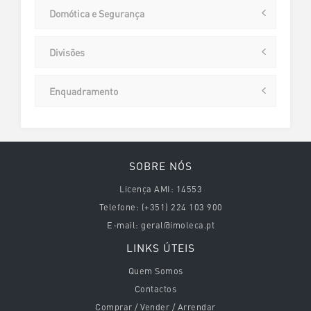
Domótica e Segurança
Divisões
Enquadramento
SOBRE NÓS
Licença AMI:
14553
Telefone:
(+351) 224 103 900
E-mail:
geral@imoleca.pt
LINKS ÚTEIS
Quem Somos
Contactos
Comprar / Vender / Arrendar