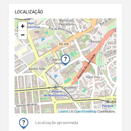
LOCALIZAÇÃO
+
−
Leaflet
| ©
OpenStreetMap
Contributors
Localização aproximada